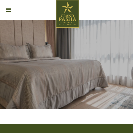
ANASAYFA
HAKKIMIZDA
ODALAR
SUITLER
YEME
&
İÇME
ETKINLIKLER
SPA