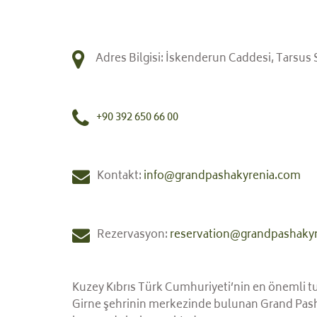
Adres Bilgisi: İskenderun Caddesi, Tarsus
+90 392 650 66 00
Kontakt:
info@grandpashakyrenia.com
Rezervasyon:
reservation@grandpashaky
Kuzey Kıbrıs Türk Cumhuriyeti’nin en önemli tu
Girne şehrinin merkezinde bulunan Grand Pasha